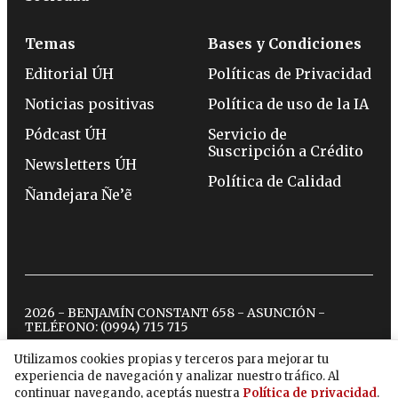
Temas
Bases y Condiciones
Editorial ÚH
Políticas de Privacidad
Noticias positivas
Política de uso de la IA
Pódcast ÚH
Servicio de
Suscripción a Crédito
Newsletters ÚH
Política de Calidad
Ñandejara Ñe’ẽ
2026 - BENJAMÍN CONSTANT 658 - ASUNCIÓN -
TELÉFONO:
(0994) 715 715
Utilizamos cookies propias y terceros para mejorar tu
experiencia de navegación y analizar nuestro tráfico. Al
twitter
instagram
facebook
tiktok
youtube
spotify
continuar navegando, aceptás nuestra
Política de privacidad
.