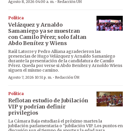
·
Agosto 8, 2026 04:00 a. m.
Redacción ÚH
Política
Velázquez y Arnaldo
Samaniego ya se muestran
con Camilo Pérez; solo faltan
Abdo Benítez y Wiens
Raúl Latorre y Pedro Alliana agradecieron las
presencias de Hugo Velázquez y Arnaldo Samaniego
durante la presentación de la candidatura de Camilo
Pérez. Queda por verse si Abdo Benítez y Arnoldo Wiens
siguen el mismo camino.
·
Agosto 7, 2026 10:51 p. m.
Redacción ÚH
Política
Reflotan estudio de Jubilación
VIP y podrían definir
privilegios
La Cámara Baja estudiará el próximo martes la
jubilación parlamentaria o “jubilación VIP. Los puntos en
discusión son el tiempo de aporte y la edad para