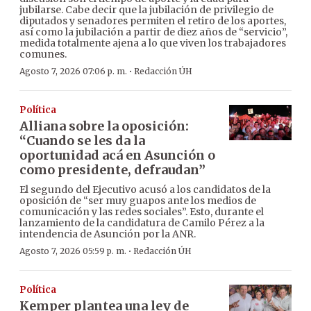
jubilarse. Cabe decir que la jubilación de privilegio de
diputados y senadores permiten el retiro de los aportes,
así como la jubilación a partir de diez años de “servicio”,
medida totalmente ajena a lo que viven los trabajadores
comunes.
·
Agosto 7, 2026 07:06 p. m.
Redacción ÚH
Política
Alliana sobre la oposición:
“Cuando se les da la
oportunidad acá en Asunción o
como presidente, defraudan”
El segundo del Ejecutivo acusó a los candidatos de la
oposición de “ser muy guapos ante los medios de
comunicación y las redes sociales”. Esto, durante el
lanzamiento de la candidatura de Camilo Pérez a la
intendencia de Asunción por la ANR.
·
Agosto 7, 2026 05:59 p. m.
Redacción ÚH
Política
Kemper plantea una ley de