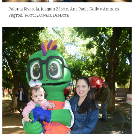
Paloma Rivarola, Joaquín Zárate, Ana Paula Kelly y Amneris
Yegros.
FOTO: DANIEL DUARTE