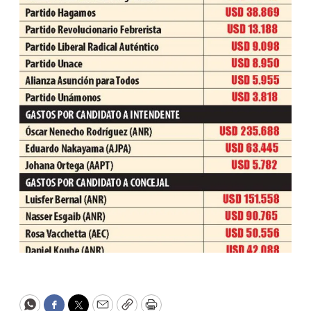
WhatsApp
Facebook
Twitter
Email
Copy
Print