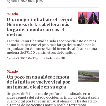
Agosto 7, 2026 06:19 p. m.
Mundo
Una mujer india bate el récord
Guinness de la cabellera más
larga del mundo con casi 3
metros
La india Renu Dhariyal ha sido reconocida este viernes
como la mujer con el pelo más largo del mundo por la
organización Guinness World Records, al alcanzar una
melena de 271,50 centímetros de longitud.
·
Agosto 7, 2026 04:22 p. m.
Redacción ÚH
Mundo
Un pozo en una aldea remota
de la India se vuelve viral por
un inusual oleaje en su agua
Un pozo de 5,5 metros de profundidad situado en una
aldea remota del estado occidental indio de Gujarat se ha
vuelto viral por tener un inusual oleaje que ha desatado
el temor de los vecinos por un posible terremoto,