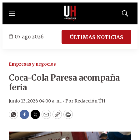
Menú
Mostrar
búsqued
07 ago 2026
ÚLTIMAS NOTICIAS
Empresas y negocios
Coca-Cola Paresa acompaña
feria
Junio 13, 2026 04:00 a. m. •
Por
Redacción ÚH
WhatsApp
Facebook
Twitter
Email
Copy
Print