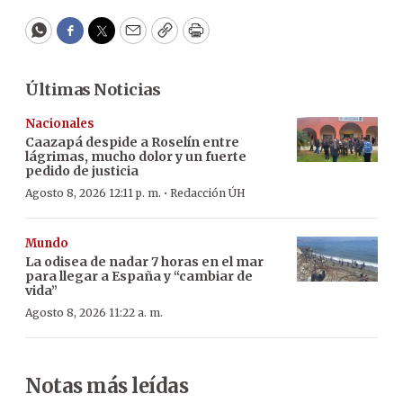
WhatsApp
Facebook
Twitter
Email
Copy
Print
Últimas Noticias
Nacionales
Caazapá despide a Roselín entre
lágrimas, mucho dolor y un fuerte
pedido de justicia
·
Agosto 8, 2026 12:11 p. m.
Redacción ÚH
Mundo
La odisea de nadar 7 horas en el mar
para llegar a España y “cambiar de
vida”
Agosto 8, 2026 11:22 a. m.
Notas más leídas