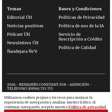
Temas
Bases y Condiciones
Editorial ÚH
Políticas de Privacidad
Noticias positivas
Política de uso de la IA
Pódcast ÚH
Servicio de
Suscripción a Crédito
Newsletters ÚH
Política de Calidad
Ñandejara Ñe’ẽ
2026 - BENJAMÍN CONSTANT 658 - ASUNCIÓN -
TELÉFONO:
(0994) 715 715
Utilizamos cookies propias y terceros para mejorar tu
experiencia de navegación y analizar nuestro tráfico. Al
twitter
instagram
facebook
tiktok
youtube
spotify
continuar navegando, aceptás nuestra
Política de privacidad
.