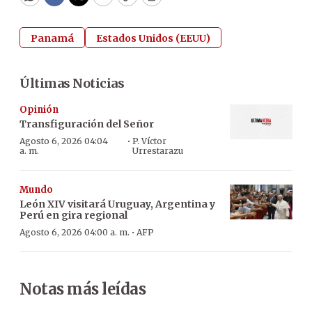
WhatsApp
Facebook
Twitter
Email
Copy
Print
Panamá
Estados Unidos (EEUU)
Últimas Noticias
Opinión
Transfiguración del Señor
·
Agosto 6, 2026 04:04
P. Víctor
a. m.
Urrestarazu
Mundo
León XIV visitará Uruguay, Argentina y
Perú en gira regional
·
Agosto 6, 2026 04:00 a. m.
AFP
Notas más leídas