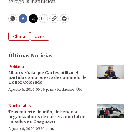
agregó la institución.
WhatsApp
Facebook
Twitter
Email
Copy
Print
China
aves
Últimas Noticias
Política
Lilian señala que Cartes utilizó el
partido como puesto de comando de
Honor Colorado
·
Agosto 6, 2026 05:56 p. m.
Redacción ÚH
Nacionales
Tras muerte de niño, detienen a
organizadores de carrera mortal de
caballos en Caaguazú
Agosto 6, 2026 05:36 p. m.