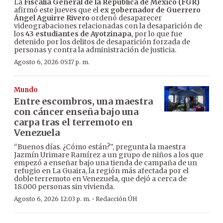
La
Fiscalía General de la República de México (FGR)
afirmó este jueves que el
ex gobernador de Guerrero
Ángel Aguirre Rivero
ordenó desaparecer
videograbaciones relacionadas con la desaparición de
los
43 estudiantes de Ayotzinapa
, por lo que fue
detenido por los delitos de desaparición forzada de
personas y contra la administración de justicia.
Agosto 6, 2026 05:17 p. m.
Mundo
Entre escombros, una maestra
con cáncer enseña bajo una
carpa tras el terremoto en
Venezuela
“Buenos días. ¿Cómo están?”, pregunta la maestra
Jazmín Urimare Ramírez a un grupo de niños a los que
empezó a enseñar bajo una tienda de campaña de un
refugio en La Guaira, la región más afectada por el
doble terremoto en Venezuela, que dejó a cerca de
18.000 personas sin vivienda.
·
Agosto 6, 2026 12:03 p. m.
Redacción ÚH