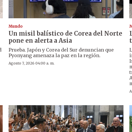
Mundo
Un misil balístico de Corea del Norte
pone en alerta a Asia
d
Prueba. Japón y Corea del Sur denuncian que
L
Pyonyang amenaza la paz en la región.
i
I
Agosto 7, 2026 04:00 a. m.
m
t
A
m
A