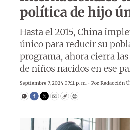
política de hijo ú
Hasta el 2015, China imple
único para reducir su pobla
programa, ahora cierra la
de niños nacidos en ese paí
Septiembre 7, 2024 07:11 p. m. •
Por
Redacción 
WhatsApp
Facebook
Twitter
Email
Copy
Print