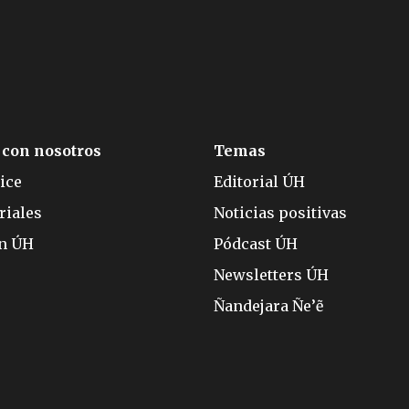
 con nosotros
Temas
ice
Editorial ÚH
riales
Noticias positivas
ón ÚH
Pódcast ÚH
Newsletters ÚH
Ñandejara Ñe’ẽ