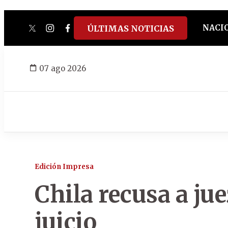
NACI
ÚLTIMAS NOTICIAS
twitter
instagram
facebook
tiktok
youtube
spotify
07 ago 2026
Edición Impresa
Chila recusa a jue
juicio