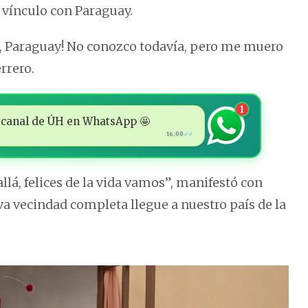
 vínculo con Paraguay.
ias, Paraguay! No conozco todavía, pero me muero
rrero.
1
 al canal de ÚH en WhatsApp 🤩
16:00
✓✓
allá, felices de la vida vamos”, manifestó con
eva vecindad completa llegue a nuestro país de la