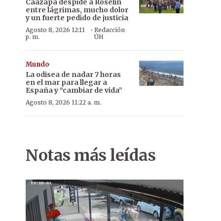
Caazapá despide a Roselín
entre lágrimas, mucho dolor
y un fuerte pedido de justicia
·
Agosto 8, 2026 12:11
Redacción
p. m.
ÚH
Mundo
La odisea de nadar 7 horas
en el mar para llegar a
España y “cambiar de vida”
Agosto 8, 2026 11:22 a. m.
Notas más leídas