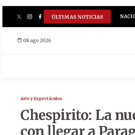
NACI
ÚLTIMAS NOTICIAS
twitter
instagram
facebook
tiktok
youtube
spotify
08 ago 2026
Arte y Espectáculos
Chespirito: La n
con llegar a Para