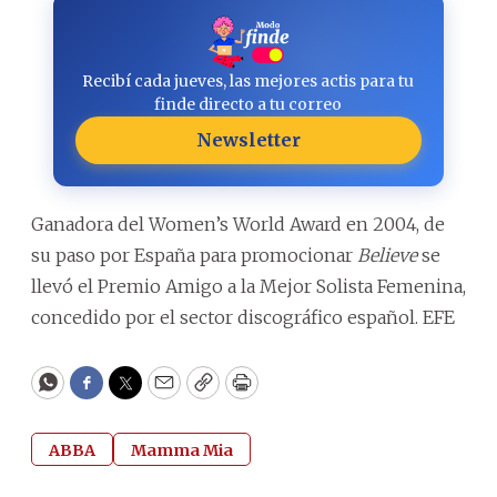
Recibí cada jueves, las mejores actis para tu
finde directo a tu correo
Newsletter
Ganadora del Women’s World Award en 2004, de
su paso por España para promocionar
Believe
se
llevó el Premio Amigo a la Mejor Solista Femenina,
concedido por el sector discográfico español. EFE
WhatsApp
Facebook
Twitter
Email
Copy
Print
ABBA
Mamma Mia