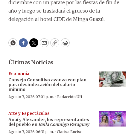
diciembre con un parate por las fiestas de fin de
año y luego se trasladará el grueso de la
delegación al hotel CIDE de Minga Guazú.
WhatsApp
Facebook
Twitter
Email
Copy
Print
Últimas Noticias
Economía
Consejo Consultivo avanza con plan
para desindexación del salario
mínimo
·
Agosto 7, 2026 07:01 p. m.
Redacción ÚH
Arte y Espectáculos
Anaí y Alexander, los representantes
del pueblo en
Baila Conmigo Paraguay
·
Agosto 7, 2026 06:31 p. m.
Clarisa Enciso