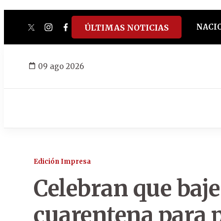
NACI
ÚLTIMAS NOTICIAS
twitter
instagram
facebook
tiktok
youtube
spotify
09 ago 2026
Edición Impresa
Celebran que baje
cuarentena para p