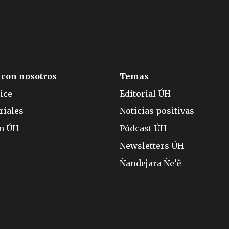
 con nosotros
Temas
ice
Editorial ÚH
riales
Noticias positivas
ón ÚH
Pódcast ÚH
Newsletters ÚH
Ñandejara Ñe’ẽ