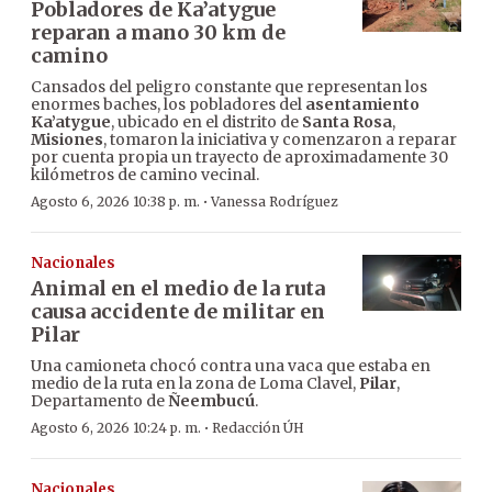
Pobladores de Ka’atygue
reparan a mano 30 km de
camino
Cansados del peligro constante que representan los
enormes baches, los pobladores del
asentamiento
Ka’atygue
, ubicado en el distrito de
Santa Rosa
,
Misiones
, tomaron la iniciativa y comenzaron a reparar
por cuenta propia un trayecto de aproximadamente 30
kilómetros de camino vecinal.
·
Agosto 6, 2026 10:38 p. m.
Vanessa Rodríguez
Nacionales
Animal en el medio de la ruta
causa accidente de militar en
Pilar
Una camioneta chocó contra una vaca que estaba en
medio de la ruta en la zona de Loma Clavel,
Pilar
,
Departamento de
Ñeembucú
.
·
Agosto 6, 2026 10:24 p. m.
Redacción ÚH
Nacionales