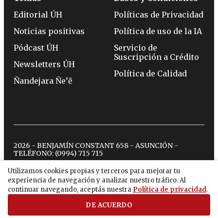
Editorial ÚH
Políticas de Privacidad
Noticias positivas
Política de uso de la IA
Pódcast ÚH
Servicio de
Suscripción a Crédito
Newsletters ÚH
Política de Calidad
Ñandejara Ñe’ẽ
2026 - BENJAMÍN CONSTANT 658 - ASUNCIÓN -
TELÉFONO:
(0994) 715 715
Utilizamos cookies propias y terceros para mejorar tu
experiencia de navegación y analizar nuestro tráfico. Al
twitter
instagram
facebook
tiktok
youtube
spotify
continuar navegando, aceptás nuestra
Política de privacidad
.
DE ACUERDO