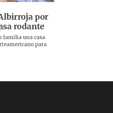
Albirroja por
asa rodante
u familia una casa
norteamericano para