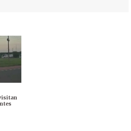
visitan
antes