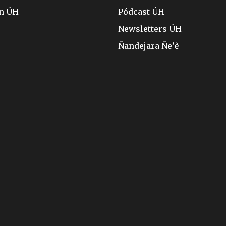
ón ÚH
Pódcast ÚH
Newsletters ÚH
Ñandejara Ñe’ẽ