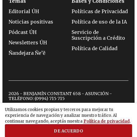
Temas
Bases y Condiciones
Editorial ÚH
Políticas de Privacidad
Noticias positivas
Política de uso de la IA
Pódcast ÚH
Servicio de
Suscripción a Crédito
Newsletters ÚH
Política de Calidad
Ñandejara Ñe’ẽ
2026 - BENJAMÍN CONSTANT 658 - ASUNCIÓN -
TELÉFONO:
(0994) 715 715
Utilizamos cookies propias y terceros para mejorar tu
experiencia de navegación y analizar nuestro tráfico. Al
twitter
instagram
facebook
tiktok
youtube
spotify
continuar navegando, aceptás nuestra
Política de privacidad
.
DE ACUERDO