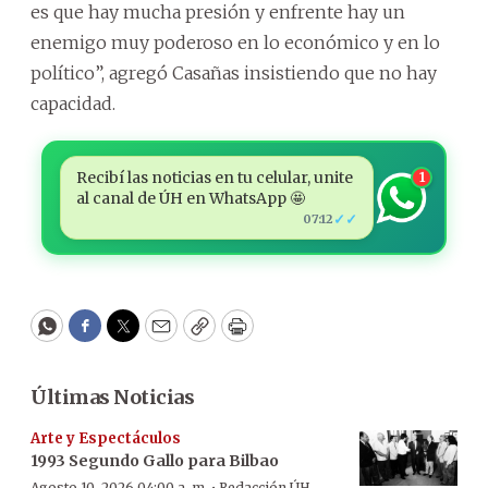
es que hay mucha presión y enfrente hay un
enemigo muy poderoso en lo económico y en lo
político”, agregó Casañas insistiendo que no hay
capacidad.
Recibí las noticias en tu celular, unite
1
al canal de ÚH en WhatsApp 🤩
✓✓
07:12
WhatsApp
Facebook
Twitter
Email
Copy
Print
Últimas Noticias
Arte y Espectáculos
1993 Segundo Gallo para Bilbao
Agosto 10, 2026 04:00 a. m.
Redacción ÚH