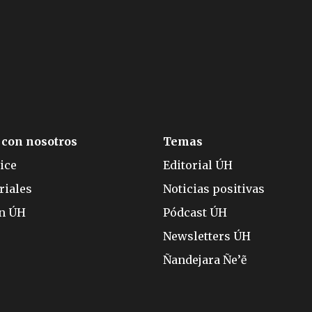
 con nosotros
Temas
ice
Editorial ÚH
riales
Noticias positivas
ón ÚH
Pódcast ÚH
Newsletters ÚH
Ñandejara Ñe’ẽ