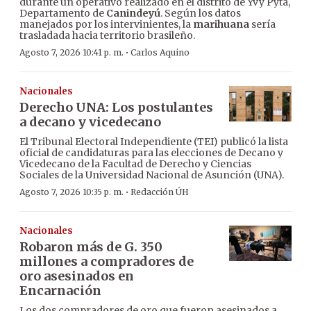
durante un operativo realizado en el distrito de Yvy Pytã,
Departamento de
Canindeyú
. Según los datos
manejados por los intervinientes, la
marihuana
sería
trasladada hacia territorio brasileño.
·
Agosto 7, 2026 10:41 p. m.
Carlos Aquino
Nacionales
Derecho UNA: Los postulantes
a decano y vicedecano
El Tribunal Electoral Independiente (TEI) publicó la lista
oficial de candidaturas para las elecciones de Decano y
Vicedecano de la Facultad de Derecho y Ciencias
Sociales de la Universidad Nacional de Asunción (UNA).
·
Agosto 7, 2026 10:35 p. m.
Redacción ÚH
Nacionales
Robaron más de G. 350
millones a compradores de
oro asesinados en
Encarnación
Los dos compradores de oro que fueron asesinados a