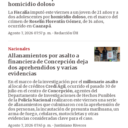
homicidio doloso
La
Fiscalía
imputó este viernes a un joven de 21 años y a
dos adolescentes por
homicidio doloso
, en el marco del
crimen de
Roselín Florentín Gómez
, de 14 años,
ocurrido en
Caazapá
.
·
Agosto 7, 2026 07:57 p. m.
Redacción ÚH
Nacionales
Allanamientos por asalto a
financiera de Concepción deja
dos aprehendidos y varias
evidencias
En el marco de la investigación por el
millonario asalto
al local de créditos
Credi Ágil
, ocurrido el pasado 30 de
julio en el centro de
Concepción
, agentes del
Departamento de Investigaciones de Hechos Punibles
de la
Policía Nacional
realizaron este viernes una serie
de allanamientos que culminaron con la aprehensión de
dos personas, la incautación de presunta marihuana, un
arma de fuego, celulares, motocicletas y otras
evidencias consideradas clave para el caso.
·
Agosto 7, 2026 07:45 p. m.
Justiniano Riveros