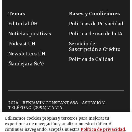
Temas
Bases y Condiciones
Editorial ÚH
Políticas de Privacidad
Noticias positivas
Política de uso de la IA
Pódcast ÚH
Servicio de
Suscripción a Crédito
Newsletters ÚH
Política de Calidad
Ñandejara Ñe’ẽ
2026 - BENJAMÍN CONSTANT 658 - ASUNCIÓN -
TELÉFONO:
(0994) 715 715
Utilizamos cookies propias y terceros para mejorar tu
experiencia de navegación y analizar nuestro tráfico. Al
twitter
instagram
facebook
tiktok
youtube
spotify
continuar navegando, aceptás nuestra
Política de privacidad
.