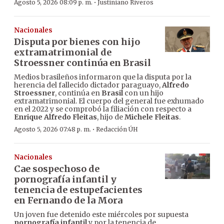
·
Agosto 5, 2026 08:09 p. m.
Justiniano Riveros
Nacionales
Disputa por bienes con hijo
extramatrimonial de
Stroessner continúa en Brasil
Medios brasileños informaron que la disputa por la
herencia del fallecido dictador paraguayo,
Alfredo
Stroessner
, continúa en
Brasil
con un hijo
extramatrimonial. El cuerpo del general fue exhumado
en el 2022 y se comprobó la filiación con respecto a
Enrique Alfredo Fleitas
, hijo de
Michele Fleitas
.
·
Agosto 5, 2026 07:48 p. m.
Redacción ÚH
Nacionales
Cae sospechoso de
pornografía infantil y
tenencia de estupefacientes
en Fernando de la Mora
Un joven fue detenido este miércoles por supuesta
pornografía infantil
y por la tenencia de