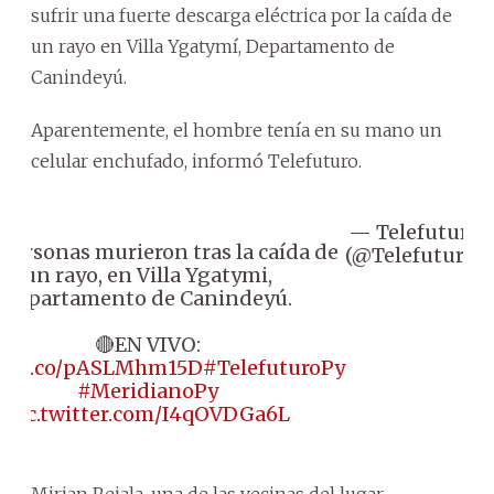
sufrir una fuerte descarga eléctrica por la caída de
un rayo en Villa Ygatymí, Departamento de
Canindeyú.
Aparentemente, el hombre tenía en su mano un
celular enchufado, informó Telefuturo.
— Telefuturo
personas murieron tras la caída de
(@Telefuturo)
un rayo, en Villa Ygatymi,
departamento de Canindeyú.
🔴EN VIVO:
s://t.co/pASLMhm15D
#TelefuturoPy
#MeridianoPy
pic.twitter.com/I4qOVDGa6L
Mirian Rejala, una de las vecinas del lugar,