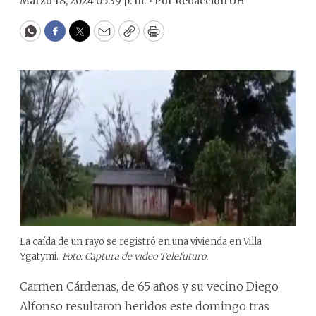
Marzo 18, 2024 05:39 p. m. •
Por
Redacción ÚH
WhatsApp
Facebook
Twitter
Email
Copy
Print
La caída de un rayo se registró en una vivienda en Villa
Ygatymi.
Foto: Captura de video Telefuturo.
Carmen Cárdenas, de 65 años y su vecino Diego
Alfonso resultaron heridos este domingo tras