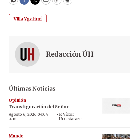
WhatsApp
Facebook
Twitter
Email
Copy
Print
Villa Ygatimí
Redacción ÚH
Últimas Noticias
Opinión
Transfiguración del Señor
·
Agosto 6, 2026 04:04
P. Víctor
a. m.
Urrestarazu
Mundo