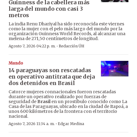
Guinness de la cabellera más
larga del mundo con casi 3
metros
La india Renu Dhariyal ha sido reconocida este viernes
como la mujer con el pelo más largo del mundo por la
organización Guinness World Records, al alcanzar una
melena de 271,50 centímetros de longitud.
·
Agosto 7, 2026 04:22 p. m.
Redacción ÚH
Mundo
14 paraguayas son rescatadas
en operativo antitrata que deja
dos detenidos en Brasil
Catorce mujeres connacionales fueron rescatadas
durante un operativo realizado por fuerzas de
seguridad de
Brasil
en un prostíbulo conocido como La
Casa de las Paraguayas, ubicado en la ciudad de Itapoá, a
unos 600 kilómetros de la frontera con el territorio
nacional.
·
Agosto 7, 2026 11:34 a. m.
Edgar Medina