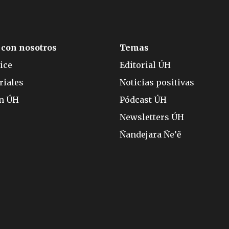
 con nosotros
Temas
ice
Editorial ÚH
riales
Noticias positivas
ón ÚH
Pódcast ÚH
Newsletters ÚH
Ñandejara Ñe’ẽ