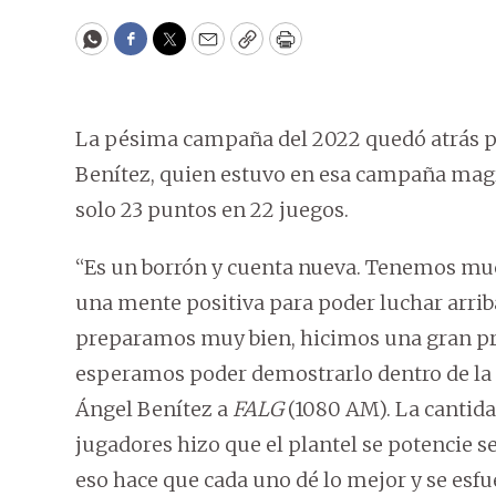
WhatsApp
Facebook
Twitter
Email
Copy
Print
La pésima campaña del 2022 quedó atrás par
Benítez, quien estuvo en esa campaña magr
solo 23 puntos en 22 juegos.
“Es un borrón y cuenta nueva. Tenemos muc
una mente positiva para poder luchar arrib
preparamos muy bien, hicimos una gran p
esperamos poder demostrarlo dentro de la ca
Ángel Benítez a
FALG
(1080 AM). La cantidad
jugadores hizo que el plantel se potencie 
eso hace que cada uno dé lo mejor y se esfue