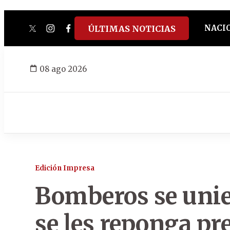
NACI
ÚLTIMAS NOTICIAS
twitter
instagram
facebook
tiktok
youtube
spotify
08 ago 2026
Edición Impresa
Bomberos se unie
se les reponga pr