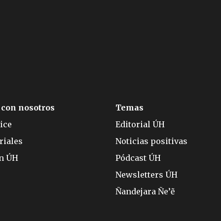
 con nosotros
Temas
ice
Editorial ÚH
riales
Noticias positivas
ón ÚH
Pódcast ÚH
Newsletters ÚH
Ñandejara Ñe’ẽ