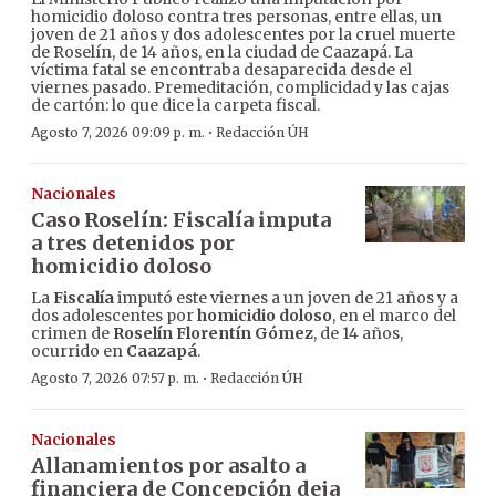
homicidio doloso contra tres personas, entre ellas, un
joven de 21 años y dos adolescentes por la cruel muerte
de Roselín, de 14 años, en la ciudad de Caazapá. La
víctima fatal se encontraba desaparecida desde el
viernes pasado. Premeditación, complicidad y las cajas
de cartón: lo que dice la carpeta fiscal.
·
Agosto 7, 2026 09:09 p. m.
Redacción ÚH
Nacionales
Caso Roselín: Fiscalía imputa
a tres detenidos por
homicidio doloso
La
Fiscalía
imputó este viernes a un joven de 21 años y a
dos adolescentes por
homicidio doloso
, en el marco del
crimen de
Roselín Florentín Gómez
, de 14 años,
ocurrido en
Caazapá
.
·
Agosto 7, 2026 07:57 p. m.
Redacción ÚH
Nacionales
Allanamientos por asalto a
financiera de Concepción deja