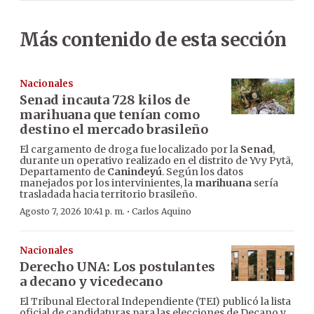
Más contenido de esta sección
Nacionales
Senad incauta 728 kilos de
marihuana que tenían como
destino el mercado brasileño
El cargamento de droga fue localizado por la
Senad
,
durante un operativo realizado en el distrito de Yvy Pytã,
Departamento de
Canindeyú
. Según los datos
manejados por los intervinientes, la
marihuana
sería
trasladada hacia territorio brasileño.
·
Agosto 7, 2026 10:41 p. m.
Carlos Aquino
Nacionales
Derecho UNA: Los postulantes
a decano y vicedecano
El Tribunal Electoral Independiente (TEI) publicó la lista
oficial de candidaturas para las elecciones de Decano y