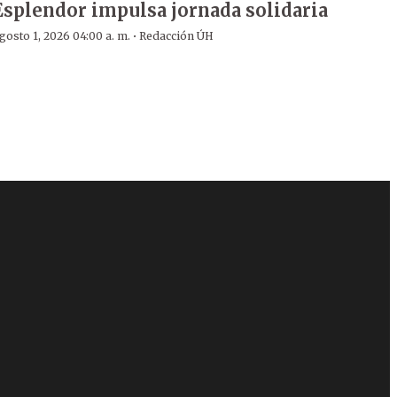
Esplendor impulsa jornada solidaria
·
gosto 1, 2026 04:00 a. m.
Redacción ÚH