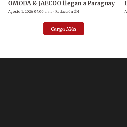
OMODA & JAECOO llegan a Paraguay
·
Agosto 1, 2026 04:00 a. m.
Redacción ÚH
A
Carga Más