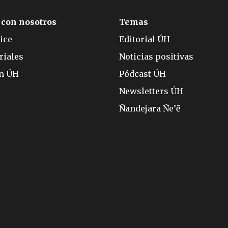
 con nosotros
Temas
ice
Editorial ÚH
riales
Noticias positivas
ón ÚH
Pódcast ÚH
Newsletters ÚH
Ñandejara Ñe’ẽ