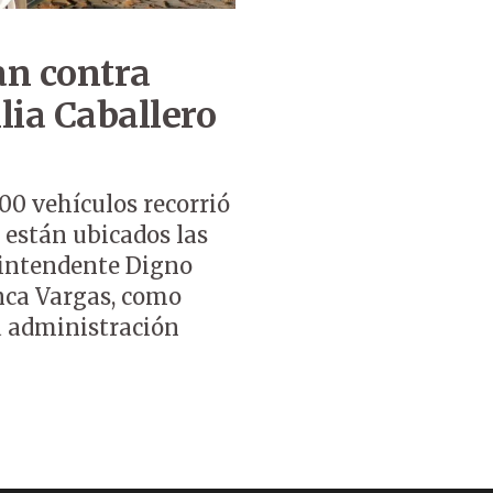
an contra
lia Caballero
0 vehículos recorrió
e están ubicados las
l intendente Digno
anca Vargas, como
a administración