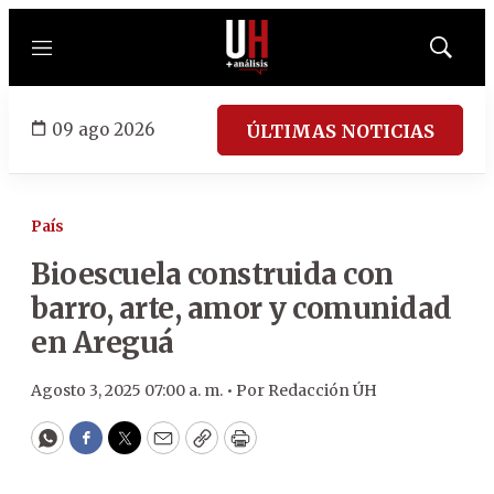
Menú
Mostrar
búsqued
09 ago 2026
ÚLTIMAS NOTICIAS
País
Bioescuela construida con
barro, arte, amor y comunidad
en Areguá
Agosto 3, 2025 07:00 a. m. •
Por
Redacción ÚH
WhatsApp
Facebook
Twitter
Email
Copy
Print