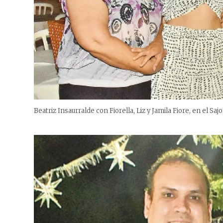
Beatriz Insaurralde con Fiorella, Liz y Jamila Fiore, en el Sajo