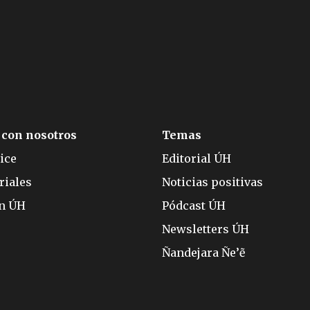
 con nosotros
Temas
ice
Editorial ÚH
riales
Noticias positivas
ón ÚH
Pódcast ÚH
Newsletters ÚH
Ñandejara Ñe’ẽ