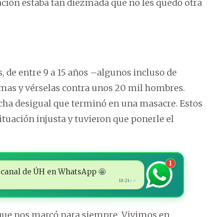
ación estaba tan diezmada que no les quedó otra
, de entre 9 a 15 años –algunos incluso de
mas y vérselas contra unos 20 mil hombres.
ucha desigual que terminó en una masacre. Estos
tuación injusta y tuvieron que ponerle el
1
 al canal de ÚH en WhatsApp 🤩
10:21
✓✓
r que nos marcó para siempre. Vivimos en