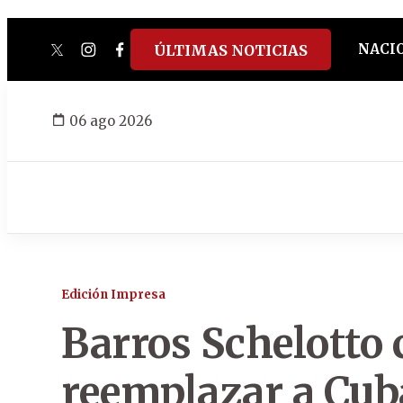
NACI
ÚLTIMAS NOTICIAS
twitter
instagram
facebook
tiktok
youtube
spotify
06 ago 2026
Edición Impresa
Barros Schelotto 
reemplazar a Cub