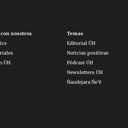
 con nosotros
Temas
ice
Editorial ÚH
riales
Noticias positivas
ón ÚH
Pódcast ÚH
Newsletters ÚH
Ñandejara Ñe’ẽ