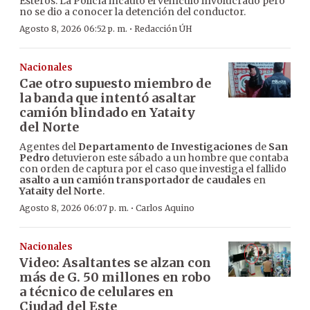
Esteros. La Policía incautó el vehículo involucrado pero
no se dio a conocer la detención del conductor.
·
Agosto 8, 2026 06:52 p. m.
Redacción ÚH
Nacionales
Cae otro supuesto miembro de
la banda que intentó asaltar
camión blindado en Yataity
del Norte
Agentes del
Departamento de Investigaciones
de
San
Pedro
detuvieron este sábado a un hombre que contaba
con orden de captura por el caso que investiga el fallido
asalto a un camión transportador de caudales
en
Yataity del Norte
.
·
Agosto 8, 2026 06:07 p. m.
Carlos Aquino
Nacionales
Video: Asaltantes se alzan con
más de G. 50 millones en robo
a técnico de celulares en
Ciudad del Este