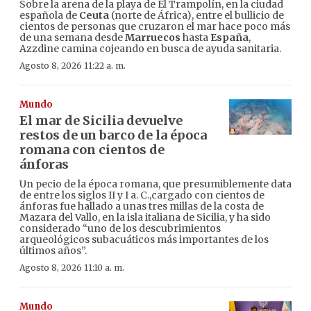
Sobre la arena de la playa de El Trampolín, en la ciudad
española de
Ceuta
(norte de África), entre el bullicio de
cientos de personas que cruzaron el mar hace poco más
de una semana desde
Marruecos
hasta
España
,
Azzdine camina cojeando en busca de ayuda sanitaria.
Agosto 8, 2026 11:22 a. m.
Mundo
El mar de Sicilia devuelve
restos de un barco de la época
romana con cientos de
ánforas
Un pecio de la época romana, que presumiblemente data
de entre los siglos II y I a. C.,cargado con cientos de
ánforas fue hallado a unas tres millas de la costa de
Mazara del Vallo, en la isla italiana de Sicilia, y ha sido
considerado “uno de los descubrimientos
arqueológicos subacuáticos más importantes de los
últimos años”.
Agosto 8, 2026 11:10 a. m.
Mundo