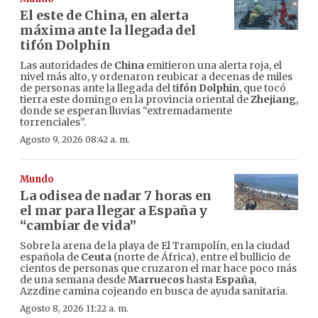
El este de China, en alerta
máxima ante la llegada del
tifón Dolphin
Las autoridades de
China
emitieron una alerta roja, el
nivel más alto, y ordenaron reubicar a decenas de miles
de personas ante la llegada del t
ifón Dolphin
, que tocó
tierra este domingo en la provincia oriental de
Zhejiang
,
donde se esperan lluvias “extremadamente
torrenciales”.
Agosto 9, 2026 08:42 a. m.
Mundo
La odisea de nadar 7 horas en
el mar para llegar a España y
“cambiar de vida”
Sobre la arena de la playa de El Trampolín, en la ciudad
española de
Ceuta
(norte de África), entre el bullicio de
cientos de personas que cruzaron el mar hace poco más
de una semana desde
Marruecos
hasta
España
,
Azzdine camina cojeando en busca de ayuda sanitaria.
Agosto 8, 2026 11:22 a. m.