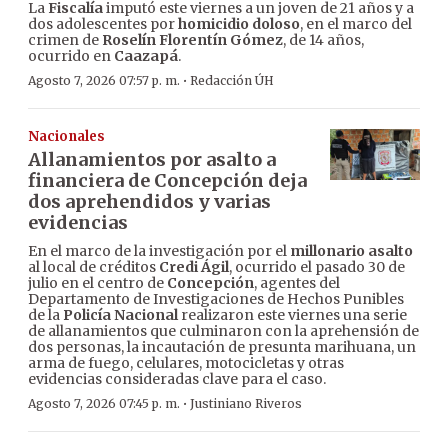
La
Fiscalía
imputó este viernes a un joven de 21 años y a
dos adolescentes por
homicidio doloso
, en el marco del
crimen de
Roselín Florentín Gómez
, de 14 años,
ocurrido en
Caazapá
.
·
Agosto 7, 2026 07:57 p. m.
Redacción ÚH
Nacionales
Allanamientos por asalto a
financiera de Concepción deja
dos aprehendidos y varias
evidencias
En el marco de la investigación por el
millonario asalto
al local de créditos
Credi Ágil
, ocurrido el pasado 30 de
julio en el centro de
Concepción
, agentes del
Departamento de Investigaciones de Hechos Punibles
de la
Policía Nacional
realizaron este viernes una serie
de allanamientos que culminaron con la aprehensión de
dos personas, la incautación de presunta marihuana, un
arma de fuego, celulares, motocicletas y otras
evidencias consideradas clave para el caso.
·
Agosto 7, 2026 07:45 p. m.
Justiniano Riveros