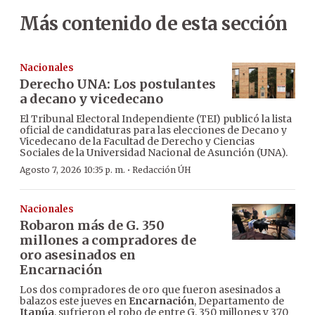
Más contenido de esta sección
Nacionales
Derecho UNA: Los postulantes
a decano y vicedecano
El Tribunal Electoral Independiente (TEI) publicó la lista
oficial de candidaturas para las elecciones de Decano y
Vicedecano de la Facultad de Derecho y Ciencias
Sociales de la Universidad Nacional de Asunción (UNA).
·
Agosto 7, 2026 10:35 p. m.
Redacción ÚH
Nacionales
Robaron más de G. 350
millones a compradores de
oro asesinados en
Encarnación
Los dos compradores de oro que fueron asesinados a
balazos este jueves en
Encarnación
, Departamento de
Itapúa
, sufrieron el robo de entre G. 350 millones y 370