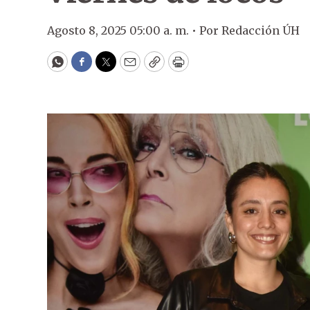
Agosto 8, 2025 05:00 a. m. •
Por
Redacción ÚH
WhatsApp
Facebook
Twitter
Email
Copy
Print