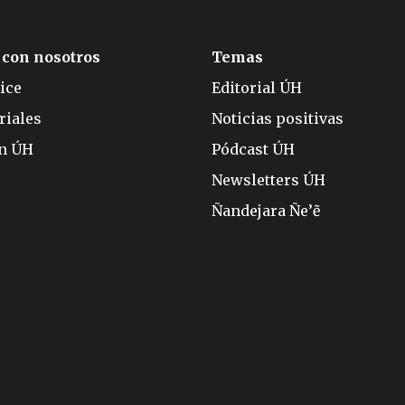
 con nosotros
Temas
ice
Editorial ÚH
riales
Noticias positivas
ón ÚH
Pódcast ÚH
Newsletters ÚH
Ñandejara Ñe’ẽ