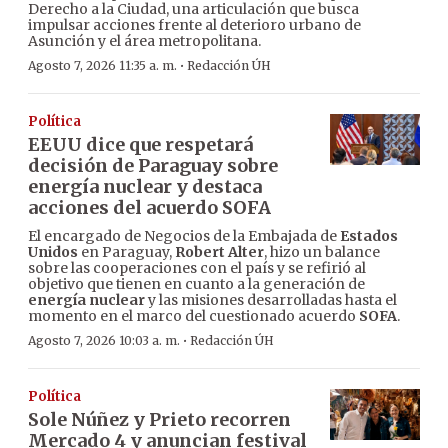
Derecho a la Ciudad, una articulación que busca
impulsar acciones frente al deterioro urbano de
Asunción y el área metropolitana.
·
Agosto 7, 2026 11:35 a. m.
Redacción ÚH
Política
EEUU dice que respetará
decisión de Paraguay sobre
energía nuclear y destaca
acciones del acuerdo SOFA
El encargado de Negocios de la Embajada de
Estados
Unidos
en Paraguay,
Robert Alter
, hizo un balance
sobre las cooperaciones con el país y se refirió al
objetivo que tienen en cuanto a la generación de
energía nuclear
y las misiones desarrolladas hasta el
momento en el marco del cuestionado acuerdo
SOFA
.
·
Agosto 7, 2026 10:03 a. m.
Redacción ÚH
Política
Sole Núñez y Prieto recorren
Mercado 4 y anuncian festival