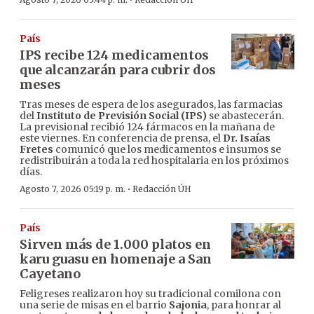
·
País
IPS recibe 124 medicamentos
que alcanzarán para cubrir dos
meses
Tras meses de espera de los asegurados, las farmacias
del
Instituto de Previsión Social (IPS)
se abastecerán.
La previsional recibió 124 fármacos en la mañana de
este viernes. En conferencia de prensa, el
Dr. Isaías
Fretes
comunicó que los medicamentos e insumos se
redistribuirán a toda la red hospitalaria en los próximos
días.
·
Agosto 7, 2026 05:19 p. m.
Redacción ÚH
País
Sirven más de 1.000 platos en
karu guasu en homenaje a San
Cayetano
Feligreses realizaron hoy su tradicional comilona con
una serie de misas en el barrio
Sajonia
, para honrar al