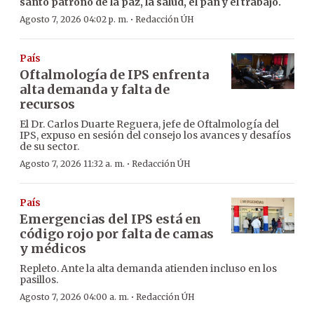
santo patrono de la paz, la salud, el pan y el trabajo.
·
Agosto 7, 2026 04:02 p. m.
Redacción ÚH
País
Oftalmología de IPS enfrenta
alta demanda y falta de
recursos
El Dr. Carlos Duarte Reguera, jefe de Oftalmología del
IPS, expuso en sesión del consejo los avances y desafíos
de su sector.
·
Agosto 7, 2026 11:32 a. m.
Redacción ÚH
País
Emergencias del IPS está en
código rojo por falta de camas
y médicos
Repleto. Ante la alta demanda atienden incluso en los
pasillos.
·
Agosto 7, 2026 04:00 a. m.
Redacción ÚH