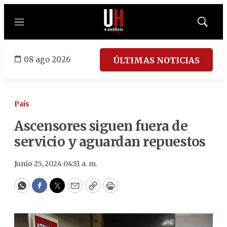
Menú
Mostrar
búsqued
08 ago 2026
ÚLTIMAS NOTICIAS
País
Ascensores siguen fuera de
servicio y aguardan repuestos
Junio 25, 2024 04:31 a. m.
WhatsApp
Facebook
Twitter
Email
Copy
Print