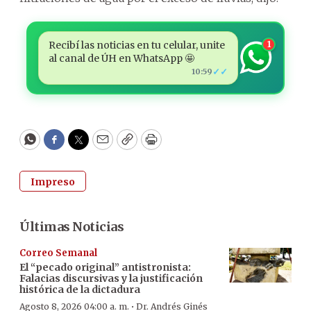
Recibí las noticias en tu celular, unite
1
al canal de ÚH en WhatsApp 🤩
✓✓
10:59
WhatsApp
Facebook
Twitter
Email
Copy
Print
Impreso
Últimas Noticias
Correo Semanal
El “pecado original” antistronista:
Falacias discursivas y la justificación
histórica de la dictadura
·
Agosto 8, 2026 04:00 a. m.
Dr. Andrés Ginés