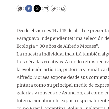
WhatsApp
Facebook
Twitter
Email
Copy
Print
Desde el viernes 13 al 18 de abril se present
Paraguayo Independiente) una selección de
Ecología = 30 años de Alfredo Moraes”.
La muestra individual incluirá también alg
tres décadas creativas. A modo retrospectivo
la evolución artística, pictórica y temática d
Alfredo Moraes expone desde sus comienzos
pintura como su principal medio de expresi
galerías y museos de Asunción, así como en
Internacionalmente expuso especialmente e
como Brasil, Argentina, Bolivia, Inglaterra, 