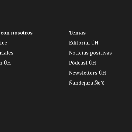
 con nosotros
Temas
ice
Editorial ÚH
riales
Noticias positivas
ón ÚH
Pódcast ÚH
Newsletters ÚH
Ñandejara Ñe’ẽ