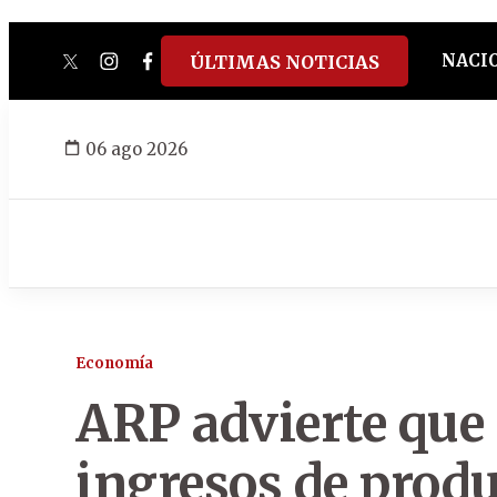
NACI
ÚLTIMAS NOTICIAS
twitter
instagram
facebook
tiktok
youtube
spotify
06 ago 2026
Economía
ARP advierte que e
ingresos de produ