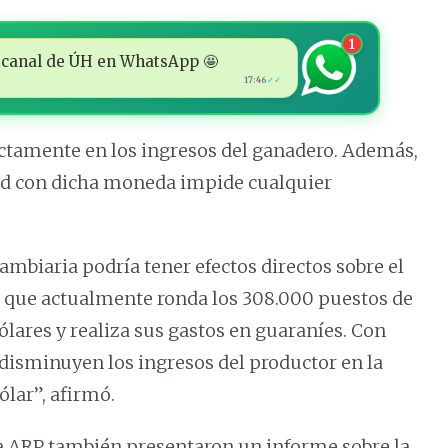
1
 al canal de ÚH en WhatsApp 🤩
17:46
✓✓
ectamente en los ingresos del ganadero. Además,
idad con dicha moneda impide cualquier
ambiaria podría tener efectos directos sobre el
, que actualmente ronda los 308.000 puestos de
ólares y realiza sus gastos en guaraníes. Con
disminuyen los ingresos del productor en la
lar”, afirmó.
la ARP también presentaron un informe sobre la