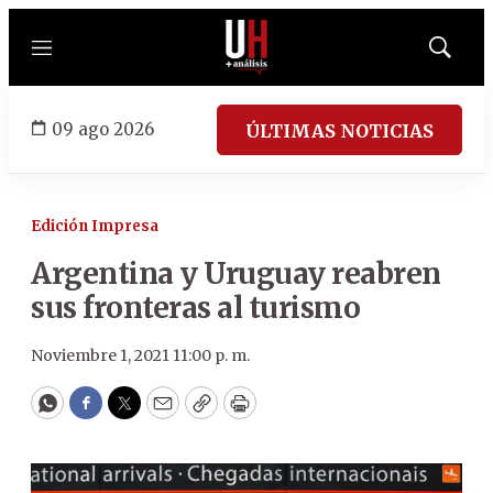
Menú
Mostrar
búsqued
09 ago 2026
ÚLTIMAS NOTICIAS
Edición Impresa
Argentina y Uruguay reabren
sus fronteras al turismo
Noviembre 1, 2021 11:00 p. m.
WhatsApp
Facebook
Twitter
Email
Copy
Print