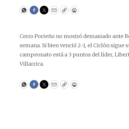
WhatsApp
Facebook
Twitter
Email
Copy
Print
Cerro Porteño no mostró demasiado ante Re
semana. Si bien venció 2-1, el Ciclón sigue s
campeonato está a 3 puntos del líder, Liber
Villarrica.
WhatsApp
Facebook
Twitter
Email
Copy
Print