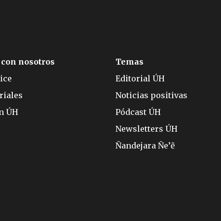
 con nosotros
Temas
ice
Editorial ÚH
riales
Noticias positivas
ón ÚH
Pódcast ÚH
Newsletters ÚH
Ñandejara Ñe’ẽ