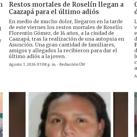
n
Restos mortales de Roselín llegan a
Caazapá para el último adiós
En medio de mucho dolor, llegaron en la tarde
de este viernes los restos mortales de Roselín
v
l
Florentín Gómez, de 14 años, a la ciudad de
e
Caazapá, tras la realización de una autopsia en
d
y
Asunción. Una gran cantidad de familiares,
amigos y allegados la recibieron para dar el
d
último adiós a la joven.
l
c
·
Agosto 7, 2026 07:08 p. m.
Redacción ÚH
a
A