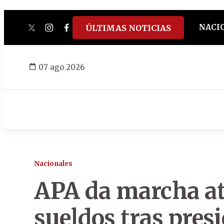
NACI
ÚLTIMAS NOTICIAS
twitter
instagram
facebook
tiktok
youtube
spotify
07 ago 2026
Nacionales
APA da marcha at
sueldos tras pres