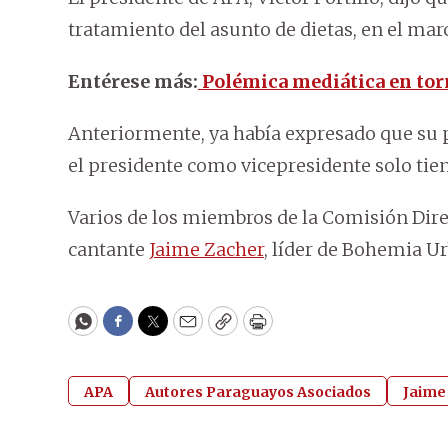
tratamiento del asunto de dietas, en el mar
Entérese más:
Polémica mediática en torn
Anteriormente, ya había expresado que su p
el presidente como vicepresidente solo tie
Varios de los miembros de la Comisión Direc
cantante
Jaime Zacher
, líder de Bohemia U
WhatsApp
Facebook
Twitter
Email
Copy
Print
APA
Autores Paraguayos Asociados
Jaime