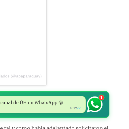
ciados (@apaparaguay)
1
 al canal de ÚH en WhatsApp 🤩
23:09
✓✓
ue tal y como había adelantado solicitaron el