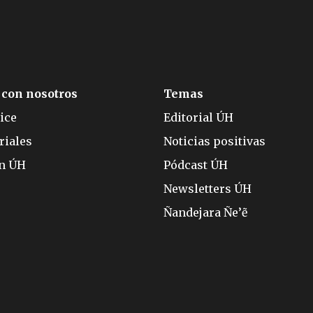
 con nosotros
Temas
ice
Editorial ÚH
riales
Noticias positivas
ón ÚH
Pódcast ÚH
Newsletters ÚH
Ñandejara Ñe’ẽ