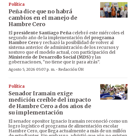
Política
Peña dice que no habrá
cambios en el manejo de
Hambre Cero
El
presidente Santiago Peña
celebró este miércoles el
segundo año de la implementación del
programa
Hambre Cero
y rechazó la posibilidad de volver al
sistema anterior de administración de los recursos y
sostuvo que el modelo actual, con participación del
Ministerio de Desarrollo Social (MDS)
y las
gobernaciones, “no tiene que ir para atrás”.
·
Agosto 5, 2026 05:07 p. m.
Redacción ÚH
Política
Senador Iramain exige
medición creíble del impacto
de Hambre Cero a dos años de
su implementación
El senador opositor Ignacio Iramain reconoció como un
logro logístico el programa de alimentación escolar
Hambre Cero, que llega actualmente a más de un millón
de estudiantes. Sin embargo, advirtió que aún no existen